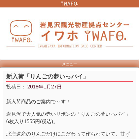
Skip
to
content
メニュー
新入荷「りんごの夢いっパイ」
投稿日：
2018年1月27日
新入荷商品のご案内で～す！
岩見沢で大人気の赤いリボンの「りんごの夢いっパイ」
6枚入り1555円(税込)。
北海道産のりんごだけにこだわって作られていて、甘ず