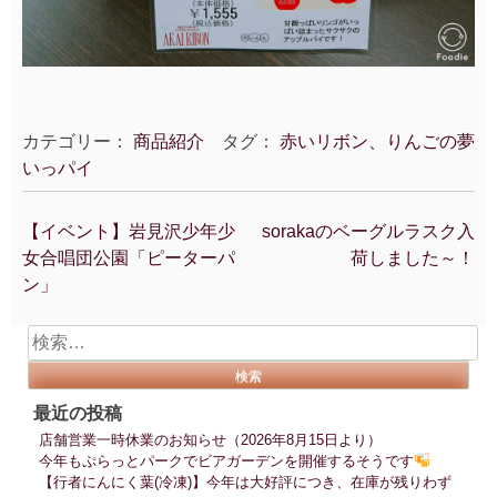
カテゴリー：
商品紹介
タグ：
赤いリボン、りんごの夢
いっパイ
【イベント】岩見沢少年少
sorakaのベーグルラスク入
投
女合唱団公園「ピーターパ
荷しました～！
稿
ン」
ナ
ビ
検
ゲ
索:
ー
シ
最近の投稿
ョ
店舗営業一時休業のお知らせ（2026年8月15日より）
ン
今年もぷらっとパークでビアガーデンを開催するそうです
【行者にんにく葉(冷凍)】今年は大好評につき、在庫が残りわず