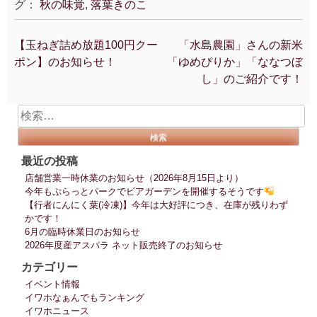
グ：
秋の味覚
,
落葉きのこ
【玉ねぎ詰め放題100円クー
「水島農園」さんの新米
投
ポン】のお知らせ！
「ゆめぴりか」「ななつぼ
稿
し」のご紹介です！
ナ
ビ
検
ゲ
索:
ー
シ
最近の投稿
ョ
店舗営業一時休業のお知らせ（2026年8月15日より）
ン
今年もぷらっとパークでビアガーデンを開催するそうです
【行者にんにく葉(冷凍)】今年は大好評につき、在庫が残りわず
かです！
6月の臨時休業日のお知らせ
2026年度産アスパラ ネット販売終了のお知らせ
カテゴリー
イベント情報
イワホなぁんでもランキング
イワホニュース