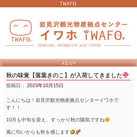
Skip
to
content
メニュー
秋の味覚【落葉きのこ】が入荷してきました
投稿日：
2023年10月15日
こんにちは！岩見沢観光物産拠点センターイワホで
す！！
10月も中旬を迎え、すっかり秋の陽気ですね
風に匂いからも秋を感じます