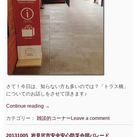
さて！今日は、知らない方も多いのでは？「トラス橋」
についてのお話しをさせて頂きます♪
Continue reading
“ト
→
ラ
カテゴリー：
雑談的コーナー
Leave a comment
ス
橋”
20131005_岩見沢市安全安心防災合同パレード