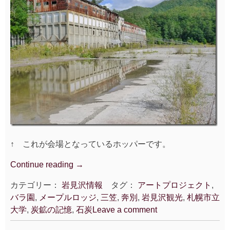
↑ これが会場となっているホッパーです。
Continue reading
“奔
→
別
カテゴリー：
岩見沢情報
タグ：
アートプロジェクト
,
ア
バラ園
,
メープルロッジ
,
三笠
,
奔別
,
岩見沢観光
,
札幌市立
ー
大学
,
炭鉱の記憶
,
石炭
Leave a comment
ト
プ