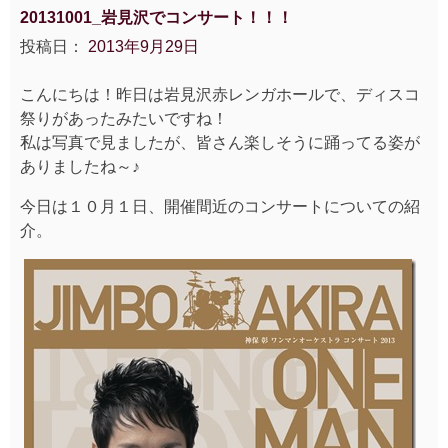
ロ
20131001_岩見沢でコンサート！！！
ジ
投稿日：
2013年9月29日
ェ
ク
こんにちは！昨日は岩見沢赤レンガホールで、ディスコ
ト
祭りがあったみたいですね！
を
私は写真で見ましたが、皆さん楽しそうに踊ってる姿が
軸
ありましたね～♪
に、
今日は１０月１日、開催間近のコンサートについての紹
岩
介。
見
沢
観
光
は
い
か
が？”