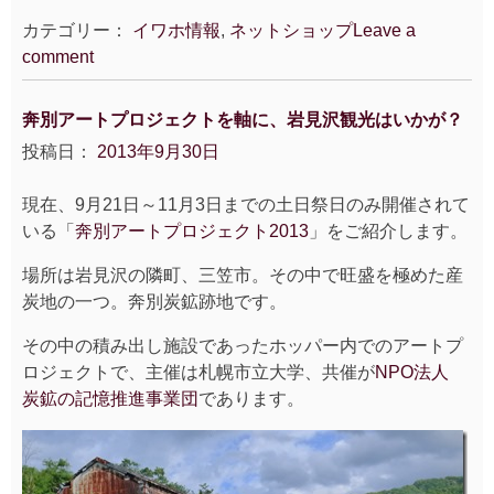
カテゴリー：
イワホ情報
,
ネットショップ
Leave a
comment
奔別アートプロジェクトを軸に、岩見沢観光はいかが？
投稿日：
2013年9月30日
現在、9月21日～11月3日までの土日祭日のみ開催されて
いる「
奔別アートプロジェクト2013
」をご紹介します。
場所は岩見沢の隣町、三笠市。その中で旺盛を極めた産
炭地の一つ。奔別炭鉱跡地です。
その中の積み出し施設であったホッパー内でのアートプ
ロジェクトで、主催は札幌市立大学、共催が
NPO法人
炭鉱の記憶推進事業団
であります。