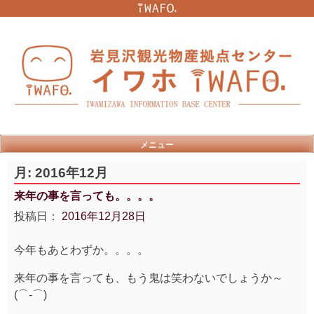
Skip
to
content
メニュー
月:
2016年12月
来年の事を言っても。。。。
投稿日：
2016年12月28日
今年もあとわずか。。。。
来年の事を言っても、もう鬼は笑わないでしょうか～
(⌒‐⌒)