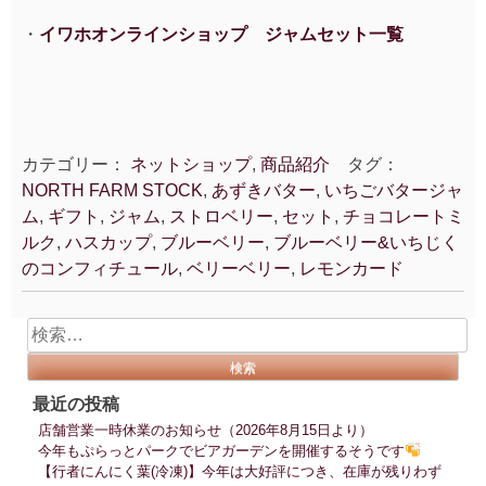
・
イワホオンラインショップ ジャムセット一覧
カテゴリー：
ネットショップ
,
商品紹介
タグ：
NORTH FARM STOCK
,
あずきバター
,
いちごバタージャ
ム
,
ギフト
,
ジャム
,
ストロベリー
,
セット
,
チョコレートミ
ルク
,
ハスカップ
,
ブルーベリー
,
ブルーベリー&いちじく
のコンフィチュール
,
ベリーベリー
,
レモンカード
検
索:
最近の投稿
店舗営業一時休業のお知らせ（2026年8月15日より）
今年もぷらっとパークでビアガーデンを開催するそうです
【行者にんにく葉(冷凍)】今年は大好評につき、在庫が残りわず