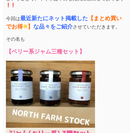
最近新たにネット掲載した
【まとめ買い
今回は
でお得
】
な品々をご紹介
させていただきます。
その名も
【ベリー系ジャム三種セット】