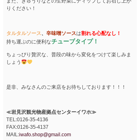
また、きゅうりなどの生野菜にディップしてお召し上が
りください！
タルタルソース
、
辛味噌ソース
は
割れる心配なし！
チューブタイプ！
持ち運ぶのに便利な
ちょっぴり贅沢な、普段の味から変化をつけて楽しみま
しょう
是非、みなさんのご来店をお待ちしております！！！
≪岩見沢観光物産拠点センターイワホ≫
TEL:0126-35-4136
FAX:0126-35-4137
MAIL:
iwafo.shop@gmail.com