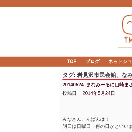
Skip
to
content
TOP
ブログ
ネットショ
タグ:
岩見沢市民会館、な
20140524_まなみーるに山崎
投稿日：
2014年5月24日
みなさんこんばんは！
明日は日曜日！何の日かといいます