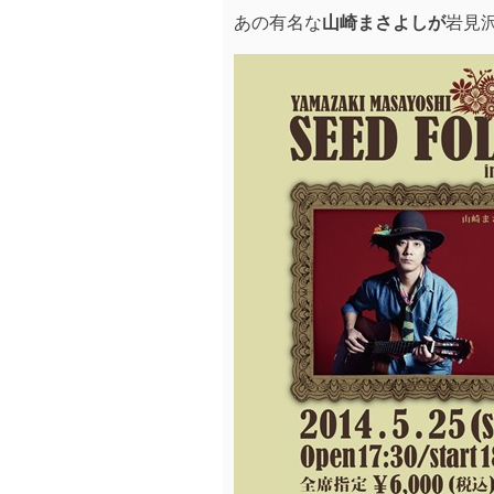
あの有名な
山崎まさよしが
岩見