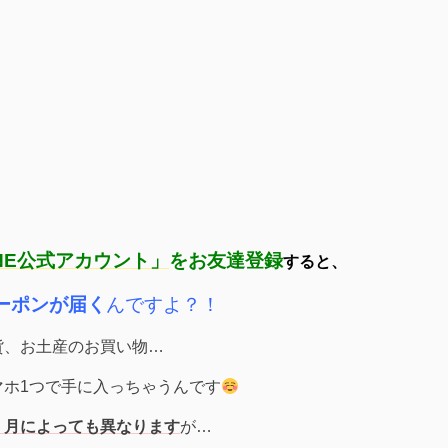
NE公式アカウント」
をお友達登録
すると、
ーポンが届く
んですよ？！
貨、お土産のお買い物…
マホ1つで手に入っちゃうんです
、月によっても異なります
が…