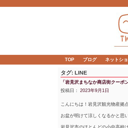
Skip
to
content
TOP
ブログ
ネットショ
タグ:
LINE
「岩見沢まちなか商店街クーポ
投稿日：
2023年9月1日
こんにちは！岩見沢観光物産拠
お盆が明けて涼しくなるかと思い
岩見沢市のほとんどの小中高校