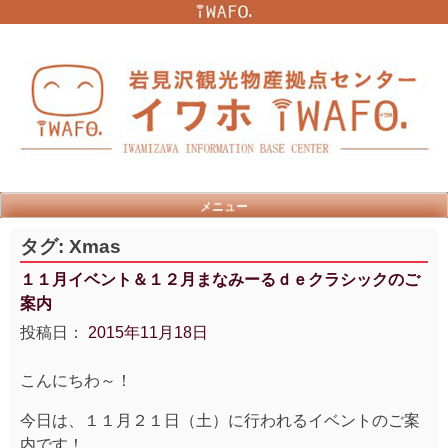
Skip
to
content
メニュー
タグ:
Xmas
１１月イベント＆１２月まなみーるｄｅクラシックのご
案内
投稿日：
2015年11月18日
こんにちわ～！
今日は、１１月２１日（土）に行われるイベントのご案
内です！