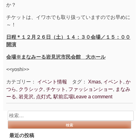
か？
チケットは、イワホでも取り扱っていますのでお早めに
～！
日程＊１２月２６日（土）１４：３０会場／１５：００
開演
会場※まなみーる岩見沢市民会館 大ホール
<<yoshi>>
カテゴリー：
イベント情報
タグ：
Xmas
,
イベント
,
か
つら
,
クラシック
,
チケット
,
ファッションショー
,
まなみ
ーる
,
岩見沢
,
点灯式
,
駅前広場
Leave a comment
検
索:
最近の投稿