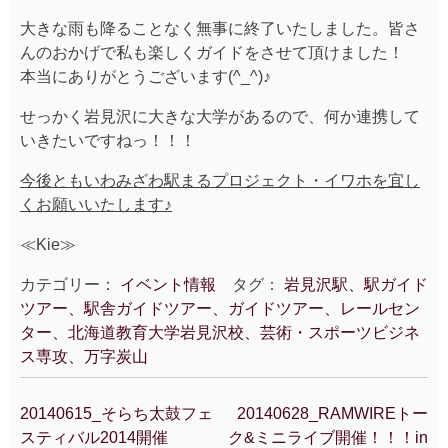
大きな雨も降ることなく無事に終了いたしました。皆さ
んのおかげで私も楽しくガイドをさせて頂けました！
本当にありがとうございます(^_^)♪
せっかく岩見沢に大きな大学があるので、何か連携して
いきたいですねっ！！！
今後ともいわみざわ駅まるプロジェクト・イワホを宜し
くお願いいたします♪
≪Kie≫
カテゴリー：
イベント情報
タグ：
岩見沢駅、駅ガイド
ツアー、駅舎ガイドツアー、ガイドツアー、レールセン
ター、北海道教育大学岩見沢校、芸術・スポーツビジネ
ス専攻、万字炭山
20140615_そらち太鼓フェ
20140628_RAMWIREトー
投
スティバル2014開催
ク&ミニライブ開催！！！in
稿