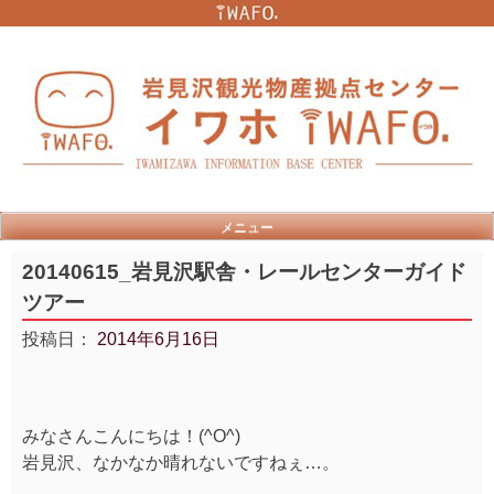
Skip
to
content
メニュー
20140615_岩見沢駅舎・レールセンターガイド
ツアー
投稿日：
2014年6月16日
みなさんこんにちは！(^O^)
岩見沢、なかなか晴れないですねぇ…。