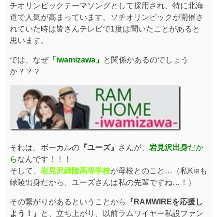
チオリンピックテーマソングとして採用され、特に北海
道で人気が高まっています。ソチオリンピックが開催さ
れていた時は皆さんテレビで1度は聞いたことがあると
思います。
では、なぜ
「iwamizawa」
と関係があるのでしょう
か？？？
それは、ボーカルの
『ユーズ』
さんが、
岩見沢出身
だか
ら
なんです！！！
そして、
岩見沢緑陵高等学校
が母校とのこと…（私Kieも
緑陵出身だから、ユーズさんは私の先輩ですね…！）
その繋がりがあるということから
『RAMWIREを応援し
よう！』
と、立ち上がり、以前ラムワイヤー私設ファン