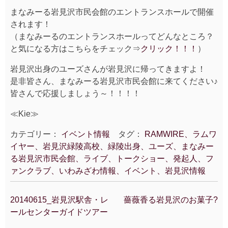
まなみーる岩見沢市民会館のエントランスホールで開催
されます！
（まなみーるのエントランスホールってどんなところ？
と気になる方はこちらをチェック⇒
クリック！！！
）
岩見沢出身のユーズさんが岩見沢に帰ってきますよ！
是非皆さん、まなみーる岩見沢市民会館に来てください♪
皆さんで応援しましょう～！！！！
≪Kie≫
カテゴリー：
イベント情報
タグ：
RAMWIRE、ラムワ
イヤー、岩見沢緑陵高校、緑陵出身、ユーズ、まなみー
る岩見沢市民会館、ライブ、トークショー、発起人、フ
ァンクラブ、いわみざわ情報、イベント、岩見沢情報
20140615_岩見沢駅舎・レ
薔薇香る岩見沢のお菓子?
投
ールセンターガイドツアー
稿
ナ