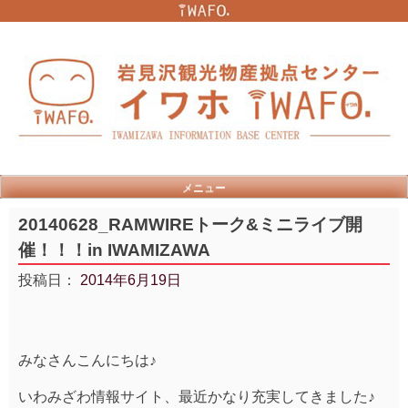
Skip
to
content
メニュー
20140628_RAMWIREトーク&ミニライブ開
催！！！in IWAMIZAWA
投稿日：
2014年6月19日
みなさんこんにちは♪
いわみざわ情報サイト、最近かなり充実してきました♪