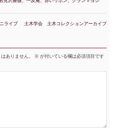
岩見沢薔薇、一及庵、赤いリボン、グランマヨシ
&ミニライブ
土木学会 土木コレクションアーカイブ
とはありません。
※
が付いている欄は必須項目です