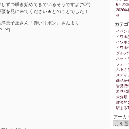
しずつ咲き始めてきているそうですよ(^O^)
6月の
202
薔薇を見に来てください★とのことでした！
せ
名洋菓子屋さん『赤いリボン』さんより
カテゴ
^*)
イベン
イワホ
イワホ
イワホ
グルメ
ネット
フォト
ふるさ
メディ
商品紹
岩見沢
岩見沢
未分類
雑談的
駅まる
アーカ