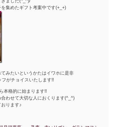
した(^_^)/
集めたギフト考案中です(+_+)
べてみたいというかたはイワホに是非
タッフがチョイスいたします!!
ら本格的に始まります!!
わせて大切な人におくります(^_^)
おります♪