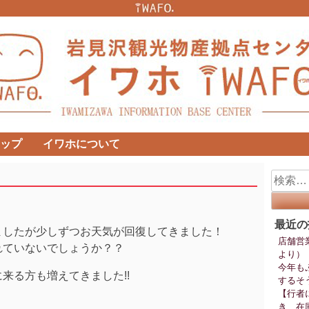
ップ
イワホについて
検
索:
最近の
ましたが少しずつお天気が回復してきました！
店舗営
れていないでしょうか？？
より）
今年も
来る方も増えてきました!!
するそ
【行者
き、在