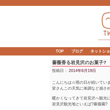
Skip
to
content
TOP
ブログ
ネットショ
薔薇香る岩見沢のお菓子?
投稿日：
2014年6月19日
こんにちは☆雨の日が続いてい
皆さんこの天気に体調など崩さ
暖かくなってきて岩見沢へ観光に
岩見沢観光地といえば?薔薇園?