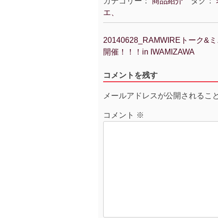
カテゴリー：
商品紹介
タグ：
エ、
20140628_RAMWIREトーク
投
開催！！！in IWAMIZAWA
稿
ナ
コメントを残す
ビ
ゲ
メールアドレスが公開されるこ
ー
シ
コメント
※
ョ
ン