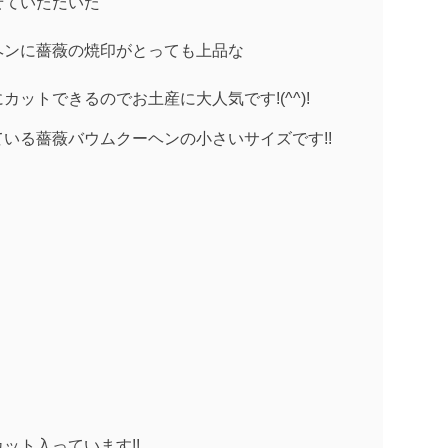
せていただいた
！
ヘンに薔薇の焼印がとっても上品な
ットできるのでお土産に大人気です!(^^)!
いる薔薇バウムクーヘンの小さいサイズです!!
ット入っています!!