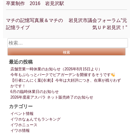
卒業制作 2016 岩見沢駅
マチの記憶写真展＆マチの
岩見沢市議会フォーラム”元
投
記憶ライブ
気ＵＰ岩見沢！”
稿
ナ
検
ビ
索:
ゲ
ー
最近の投稿
シ
店舗営業一時休業のお知らせ（2026年8月15日より）
ョ
今年もぷらっとパークでビアガーデンを開催するそうです
ン
【行者にんにく葉(冷凍)】今年は大好評につき、在庫が残りわず
かです！
6月の臨時休業日のお知らせ
2026年度産アスパラ ネット販売終了のお知らせ
カテゴリー
イベント情報
イワホなぁんでもランキング
イワホニュース
イワホ情報