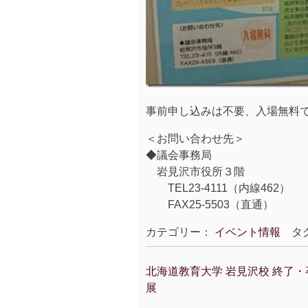
事前申し込みは不要、入場無料
＜お問い合わせ先＞
◆議会事務局
岩見沢市役所３階
TEL23-4111（内線462）
FAX25-5503（直通）
カテゴリー：
イベント情報
タ
北海道教育大学 岩見沢校 終了
投
展
稿
ナ