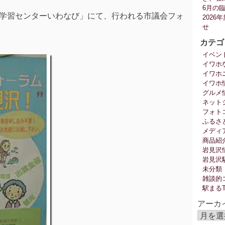
6月の
涯学習センターいわなび」にて、行われる市議会フォ
202
せ
カテゴ
イベン
イワホ
イワホ
イワホ
グルメ
ネット
フォト
ふるさ
メディ
商品紹
岩見沢
岩見沢
未分類
雑談的
駅まる
アーカ