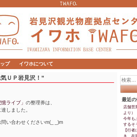
ップ
イワホについて
気ＵＰ岩見沢！”
検
索:
最近の
記憶ライブ」
の整理券は、
店舗営
に達しました。
より）
今年も
問い合わせくださいm(_ _)m
するそ
【行者
き、在