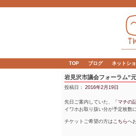
Skip
to
content
TOP
ブログ
ネットショ
岩見沢市議会フォーラム”元
投稿日：
2016年2月19日
先日ご案内していた、
「マチの
イワホお取り扱い分が予定枚数
チケットご希望の方は
こちら
へお