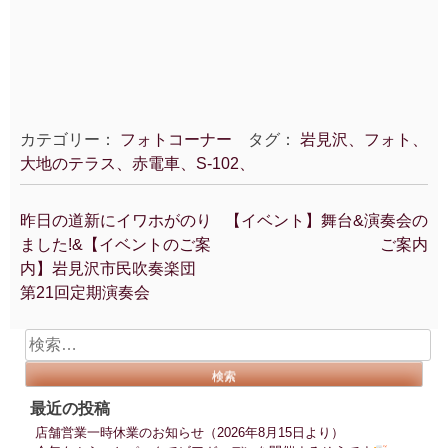
カテゴリー：
フォトコーナー
タグ：
岩見沢、フォト、
大地のテラス、赤電車、S-102、
昨日の道新にイワホがのり
【イベント】舞台&演奏会の
投
ました!&【イベントのご案
ご案内
稿
内】岩見沢市民吹奏楽団
ナ
第21回定期演奏会
ビ
ゲ
検
ー
索:
シ
ョ
最近の投稿
ン
店舗営業一時休業のお知らせ（2026年8月15日より）