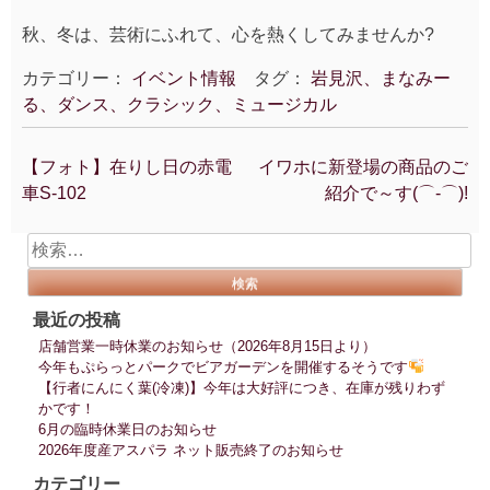
秋、冬は、芸術にふれて、心を熱くしてみませんか?
カテゴリー：
イベント情報
タグ：
岩見沢、まなみー
る、ダンス、クラシック、ミュージカル
【フォト】在りし日の赤電
イワホに新登場の商品のご
投
車S-102
紹介で～す(⌒‐⌒)!
稿
ナ
検
ビ
索:
ゲ
ー
最近の投稿
シ
店舗営業一時休業のお知らせ（2026年8月15日より）
ョ
今年もぷらっとパークでビアガーデンを開催するそうです
ン
【行者にんにく葉(冷凍)】今年は大好評につき、在庫が残りわず
かです！
6月の臨時休業日のお知らせ
2026年度産アスパラ ネット販売終了のお知らせ
カテゴリー