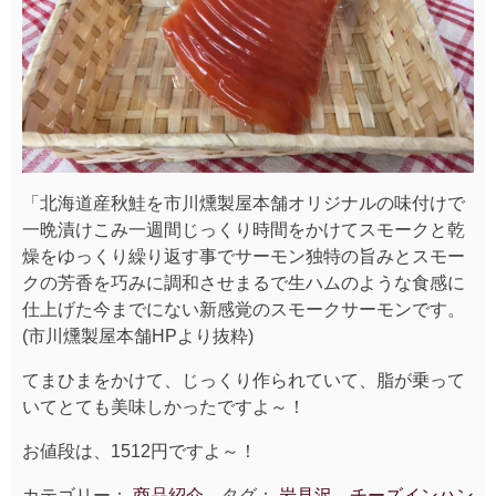
「北海道産秋鮭を市川燻製屋本舗オリジナルの味付けで
一晩漬けこみ一週間じっくり時間をかけてスモークと乾
燥をゆっくり繰り返す事でサーモン独特の旨みとスモー
クの芳香を巧みに調和させまるで生ハムのような食感に
仕上げた今までにない新感覚のスモークサーモンです。
(市川燻製屋本舗HPより抜粋)
てまひまをかけて、じっくり作られていて、脂が乗って
いてとても美味しかったですよ～！
お値段は、1512円ですよ～！
カテゴリー：
商品紹介
タグ：
岩見沢、チーズインハン