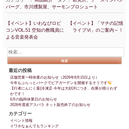
バーグ、市川燻製屋、サーモンプロシュート
【イベント】いわなびロビ
【イベント】「マチの記憶
投
コンVOL.51 空知の教職員に
ライブⅥ」のご案内～！
稿
よる音楽発表会
ナ
ビ
検
ゲ
索:
ー
シ
最近の投稿
ョ
店舗営業一時休業のお知らせ（2026年8月15日より）
ン
今年もぷらっとパークでビアガーデンを開催するそうです
【行者にんにく葉(冷凍)】今年は大好評につき、在庫が残りわず
かです！
6月の臨時休業日のお知らせ
2026年度産アスパラ ネット販売終了のお知らせ
カテゴリー
イベント情報
イワホなぁんでもランキング