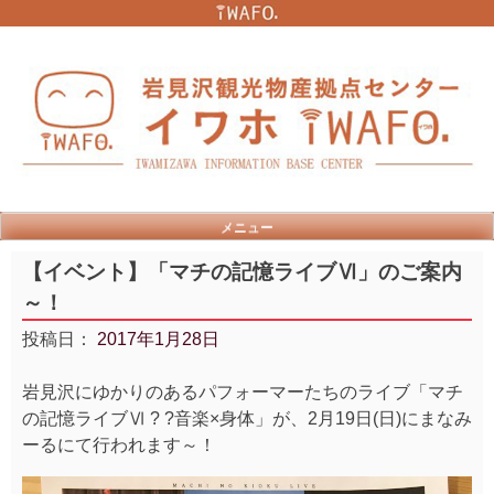
Skip
to
content
メニュー
【イベント】「マチの記憶ライブⅥ」のご案内
～！
投稿日：
2017年1月28日
岩見沢にゆかりのあるパフォーマーたちのライブ「マチ
の記憶ライブⅥ ? ?音楽×身体」が、2月19日(日)にまなみ
ーるにて行われます～！