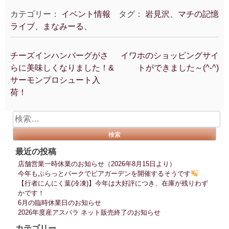
カテゴリー：
イベント情報
タグ：
岩見沢、マチの記憶
ライブ、まなみーる、
チーズインハンバーグがさ
イワホのショッピングサイ
投
らに美味しくなりました！&
トができました～(^-^)
稿
サーモンプロシュート入
ナ
荷！
ビ
ゲ
検
ー
索:
シ
ョ
最近の投稿
ン
店舗営業一時休業のお知らせ（2026年8月15日より）
今年もぷらっとパークでビアガーデンを開催するそうです
【行者にんにく葉(冷凍)】今年は大好評につき、在庫が残りわず
かです！
6月の臨時休業日のお知らせ
2026年度産アスパラ ネット販売終了のお知らせ
カテゴリー