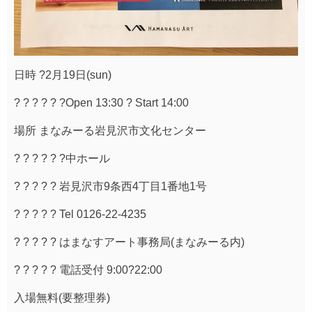
日時 ?2月19日(sun)
? ? ? ? ? ?Open 13:30 ? Start 14:00
場所 まなみーる岩見沢市文化センター
? ? ? ? ? ?中ホール
? ? ? ? ? 岩見沢市9条西4丁目1番地1号
? ? ? ? ? Tel 0126-22-4235
? ? ? ? ? はまなすアート事務局(まなみーる内)
? ? ? ? ? 電話受付 9:00?22:00
入場無料(要整理券)