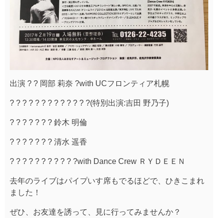
出演 ? ? 岡部 莉奈 ?with UCフロンティア札幌
? ? ? ? ? ? ? ? ? ? ? ? ?(特別出演:吉田 野乃子)
? ? ? ? ? ? ? 鈴木 明倫
? ? ? ? ? ? ? 清水 遥香
? ? ? ? ? ? ? ? ? ? ?with Dance Crew ＲＹＤＥＥＮ
去年のライブはパイプいす席もでるほどで、ひきこまれ
ました！
ぜひ、お友達を誘って、見に行ってみませんか？