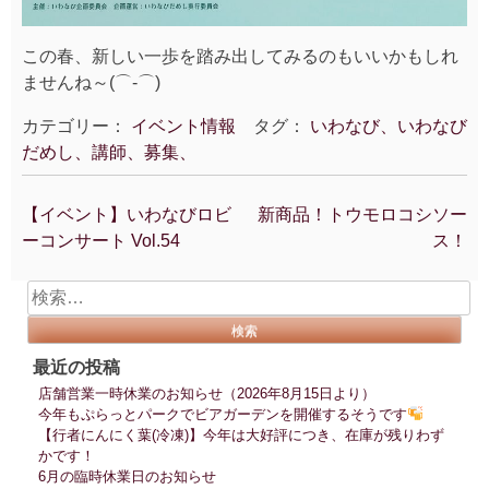
この春、新しい一歩を踏み出してみるのもいいかもしれ
ませんね～(⌒‐⌒)
カテゴリー：
イベント情報
タグ：
いわなび、いわなび
だめし、講師、募集、
【イベント】いわなびロビ
新商品！トウモロコシソー
投
ーコンサート Vol.54
ス！
稿
ナ
検
ビ
索:
ゲ
ー
最近の投稿
シ
店舗営業一時休業のお知らせ（2026年8月15日より）
ョ
今年もぷらっとパークでビアガーデンを開催するそうです
ン
【行者にんにく葉(冷凍)】今年は大好評につき、在庫が残りわず
かです！
6月の臨時休業日のお知らせ