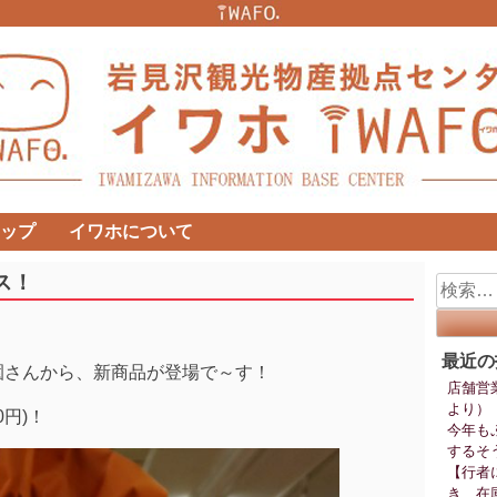
ップ
イワホについて
ス！
検
索:
最近の
園さんから、新商品が登場で～す！
店舗営
より）
円)！
今年も
するそ
【行者
き、在