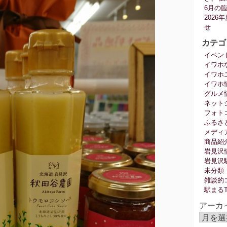
6月の
202
せ
カテゴ
イベン
イワホ
イワホ
イワホ
グルメ
ネット
フォト
ふるさ
メディ
商品紹
岩見沢
岩見沢
未分類
雑談的
駅まる
アーカ