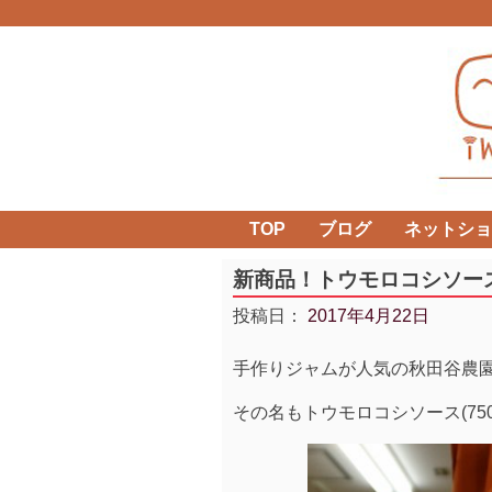
Skip
to
content
TOP
ブログ
ネットショ
新商品！トウモロコシソー
投稿日：
2017年4月22日
手作りジャムが人気の秋田谷農
その名もトウモロコシソース(750