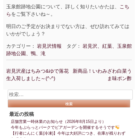
玉泉館跡地公園について、詳しく知りたいかたは、
こち
ら
をご覧下さいね～。
明日のご予定がお決まりでない方は、ぜひ訪れてみては
いかがでしょう？
カテゴリー：
岩見沢情報
タグ：
岩見沢、紅葉、玉泉館
跡地公園、鴨、滝
岩見沢産はちみつ&ゆで落花
新商品！いわみざわ白菜う
投
生入荷しました～(^-^)
ま味ポン酢
稿
ナ
検
ビ
索:
ゲ
ー
最近の投稿
シ
店舗営業一時休業のお知らせ（2026年8月15日より）
ョ
今年もぷらっとパークでビアガーデンを開催するそうです
ン
【行者にんにく葉(冷凍)】今年は大好評につき、在庫が残りわず