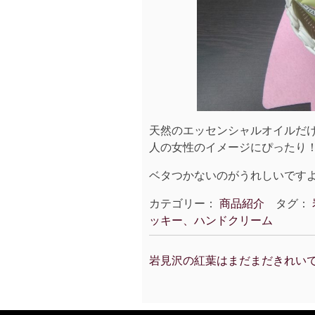
天然のエッセンシャルオイルだ
人の女性のイメージにぴったり
ベタつかないのがうれしいですよ～
カテゴリー：
商品紹介
タグ：
ッキー、ハンドクリーム
岩見沢の紅葉はまだまだきれい
投
稿
ナ
ビ