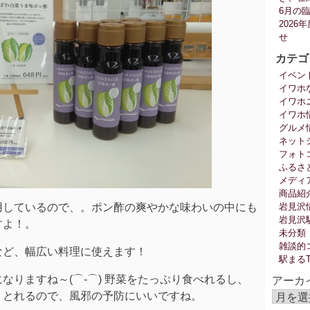
6月の
202
せ
カテゴ
イベン
イワホ
イワホ
イワホ
グルメ
ネット
フォト
ふるさ
メディ
商品紹
用しているので、。ポン酢の爽やかな味わいの中にも
岩見沢
岩見沢
すよ！。
未分類
雑談的
など、幅広い料理に使えます！
駅まる
なりますね～(⌒‐⌒) 野菜をたっぷり食べれるし、
アーカ
りとれるので、風邪の予防にいいですね。