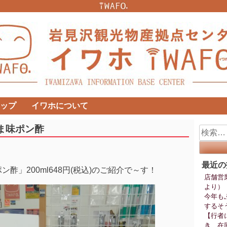
ップ
イワホについて
ま味ポン酢
検
索:
最近の
酢」200ml648円(税込)のご紹介で～す！
店舗営
より）
今年も
するそ
【行者
き、在