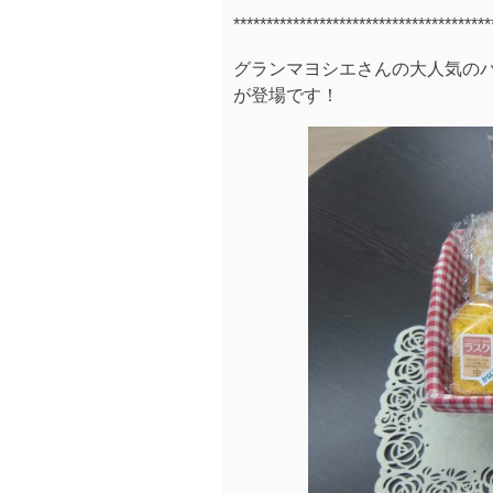
***************************************
グランマヨシエさんの大人気のパ
が登場です！