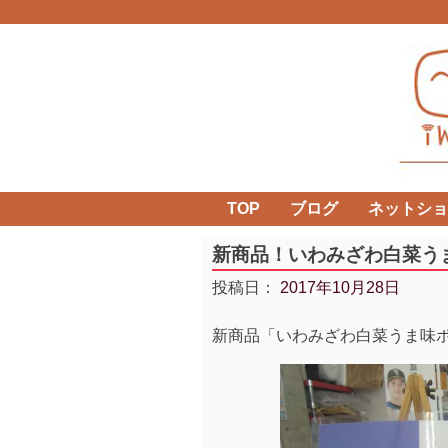
Skip
to
content
TOP
ブログ
ネットショ
新商品！いわみざわ白菜う
投稿日：
2017年10月28日
新商品「いわみざわ白菜うま味ポン