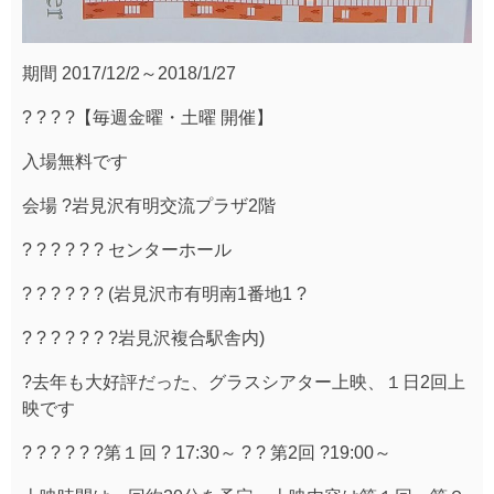
期間 2017/12/2～2018/1/27
? ? ? ?【毎週金曜・土曜 開催】
入場無料です
会場 ?岩見沢有明交流プラザ2階
? ? ? ? ? ? センターホール
? ? ? ? ? ? (岩見沢市有明南1番地1 ?
? ? ? ? ? ? ?岩見沢複合駅舎内)
?去年も大好評だった、グラスシアター上映、１日2回上
映です
? ? ? ? ? ?第１回 ? 17:30～ ? ? 第2回 ?19:00～