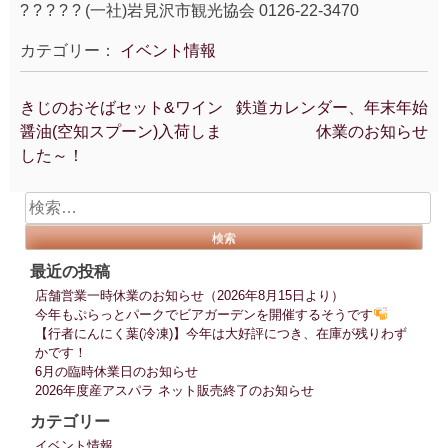
? ? ? ? ? (一社)岩見沢市観光協会 0126-22-3470
カテゴリー：
イベント情報
きじのおそばセット&ワイン
鉄道カレンダー、年末年始
投
醤油(空知スプーン)入荷しま
休業のお知らせ
稿
した～！
ナ
ビ
検
ゲ
索:
ー
シ
最近の投稿
ョ
店舗営業一時休業のお知らせ（2026年8月15日より）
ン
今年もぷらっとパークでビアガーデンを開催するそうです
【行者にんにく葉(冷凍)】今年は大好評につき、在庫が残りわず
かです！
6月の臨時休業日のお知らせ
2026年度産アスパラ ネット販売終了のお知らせ
カテゴリー
イベント情報