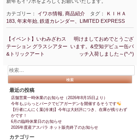
新年もイワホをよろしくお願いいたします。
カテゴリー：
イワホ情報
,
商品紹介
タグ：
ＫＩＨＡ
183
,
年末年始
,
鉄道カレンダー、LIMITED EXPRESS
【イベント】いわみざわス
明けましておめでとうござ
投
テーション グラスシアター
います。&空知デビュー缶バ
稿
&トリックアート
ッチ入荷しました～(^-^)
ナ
ビ
検
ゲ
索:
ー
シ
最近の投稿
ョ
店舗営業一時休業のお知らせ（2026年8月15日より）
ン
今年もぷらっとパークでビアガーデンを開催するそうです
【行者にんにく葉(冷凍)】今年は大好評につき、在庫が残りわず
かです！
6月の臨時休業日のお知らせ
2026年度産アスパラ ネット販売終了のお知らせ
カテゴリー