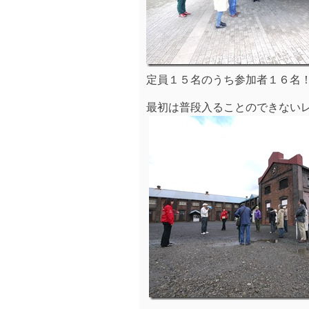
定員１５名のうち参加者１６名
最初は普段入ることのできない