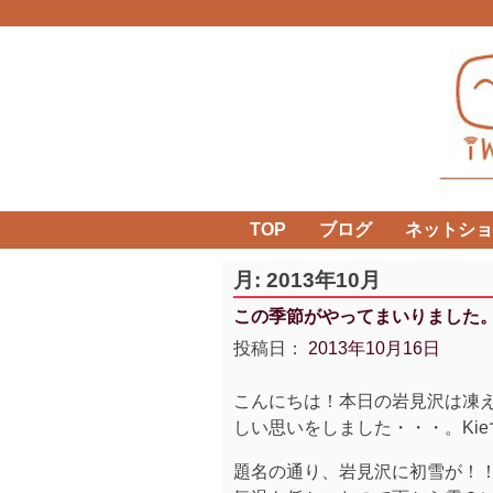
Skip
to
content
TOP
ブログ
ネットショ
月:
2013年10月
この季節がやってまいりました
投稿日：
2013年10月16日
こんにちは！本日の岩見沢は凍
しい思いをしました・・・。Kieです
題名の通り、岩見沢に初雪が！