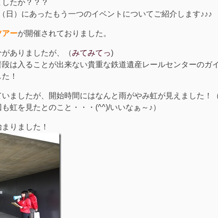
ましたか？？？
日（日）にあったもう一つのイベントについてご紹介します♪♪♪
ツアー
が開催されておりました。
介がありましたが、（
みてみてっ
)
普段は入ることが出来ない貴重な鉄道遺産レールセンターのガ
した！
ていましたが、開始時間にはなんと雨がやみ虹が見えました！
虹を見たとのこと・・・(^^)/いいなぁ～♪）
始まりました！